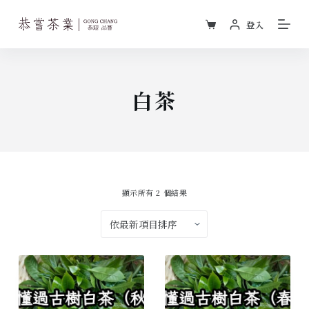
跳
登入
至
主
要
內
白茶
容
顯示所有 2 個結果