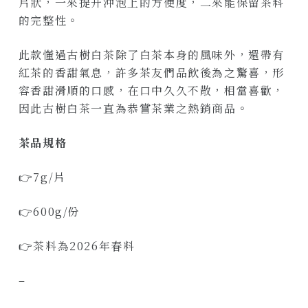
片狀，一來提升沖泡上的方便度，二來能保留茶料
的完整性。
此款懂過古樹白茶除了白茶本身的風味外，還帶有
紅茶的香甜氣息，許多茶友們品飲後為之驚喜，形
容香甜滑順的口感，在口中久久不散，相當喜歡，
因此古樹白茶一直為恭嘗茶業之熱銷商品。
茶品規格
👉7g/片
👉600g/份
👉茶料為2026年春料
–