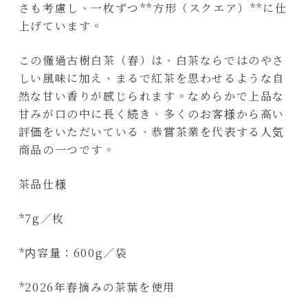
さも考慮し、一枚ずつ**方形（スクエア）**に仕
上げています。
この懂過古樹白茶（春）は、白茶ならではのやさ
しい風味に加え、まるで紅茶を思わせるような自
然な甘い香りが感じられます。なめらかで上品な
甘みが口の中に長く続き、多くのお客様から高い
評価をいただいている、恭嘗茶業を代表する人気
商品の一つです。
茶品仕様
*7g／枚
*内容量：600g／袋
*2026年春摘みの茶葉を使用