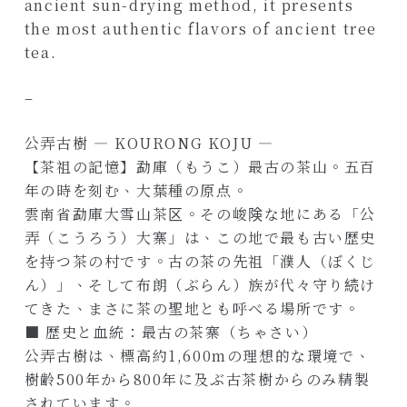
ancient sun-drying method, it presents
the most authentic flavors of ancient tree
tea.
–
公弄古樹 — KOURONG KOJU —
【茶祖の記憶】勐庫（もうこ）最古の茶山。五百
年の時を刻む、大葉種の原点。
雲南省勐庫大雪山茶区。その峻険な地にある「公
弄（こうろう）大寨」は、この地で最も古い歴史
を持つ茶の村です。古の茶の先祖「濮人（ぼくじ
ん）」、そして布朗（ぶらん）族が代々守り続け
てきた、まさに茶の聖地とも呼べる場所です。
■ 歴史と血統：最古の茶寨（ちゃさい）
公弄古樹は、標高約1,600mの理想的な環境で、
樹齢500年から800年に及ぶ古茶樹からのみ精製
されています。