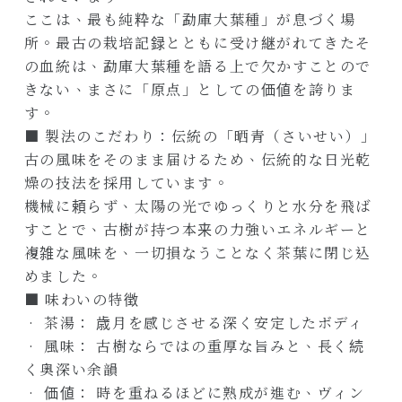
ここは、最も純粋な「勐庫大葉種」が息づく場
所。最古の栽培記録とともに受け継がれてきたそ
の血統は、勐庫大葉種を語る上で欠かすことので
きない、まさに「原点」としての価値を誇りま
す。
■ 製法のこだわり：伝統の「晒青（さいせい）」
古の風味をそのまま届けるため、伝統的な日光乾
燥の技法を採用しています。
機械に頼らず、太陽の光でゆっくりと水分を飛ば
すことで、古樹が持つ本来の力強いエネルギーと
複雑な風味を、一切損なうことなく茶葉に閉じ込
めました。
■ 味わいの特徴
• 茶湯： 歳月を感じさせる深く安定したボディ
• 風味： 古樹ならではの重厚な旨みと、長く続
く奥深い余韻
• 価値： 時を重ねるほどに熟成が進む、ヴィン