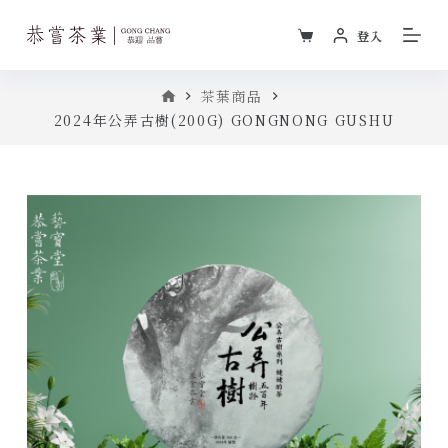
跳
登入
至
主
首
茶葉商品
要
頁
2024年公弄古樹(200G) GONGNONG GUSHU
內
容