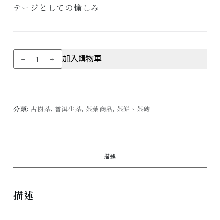
テージとしての愉しみ
2024
加入購物車
年
公
弄
古
分類:
古樹茶
,
普洱生茶
,
茶葉商品
,
茶餅、茶磚
樹
(200g)
Gongnong
GuShu
描述
數
量
描述