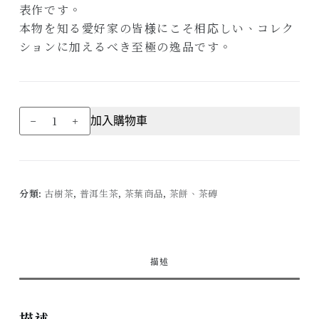
表作です。
本物を知る愛好家の皆様にこそ相応しい、コレク
ションに加えるべき至極の逸品です。
2023
加入購物車
年
公
弄
古
分類:
古樹茶
,
普洱生茶
,
茶葉商品
,
茶餅、茶磚
樹
(200g)
Gong
Nong
描述
Gu
Shu
數
描述