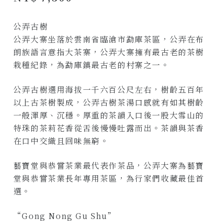
公弄古樹
公弄大寨坐落於雲南省臨滄市勐庫茶區，公弄在布
朗族語言意指大茶寨，公弄大寨擁有最古老的茶樹
栽種紀錄，為勐庫鎮最古老的村寨之一。
公弄古樹選用海拔一千六百公尺左右，樹齡五百年
以上古茶樹製成，公弄古樹茶湯口感就有如其樹齡
一般渾厚、沉穩。厚重的茶韻入口後一股大雪山的
特珠的茶莉花香從舌後慢慢吐露而出。茶韻與茶香
在口中交織且回味無窮。
藝寶堂與恭嘗茶業最代表作茶品，公弄大寨為藝寶
堂與恭嘗茶業長年專用茶區，為行家們收藏最佳首
選。
“Gong Nong Gu Shu”