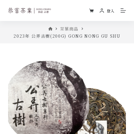
跳
登入
至
主
首
茶葉商品
要
頁
2023年 公弄古樹(200G) GONG NONG GU SHU
內
容