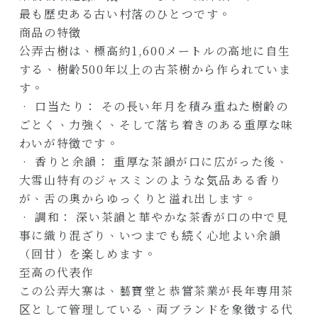
最も歴史ある古い村落のひとつです。
商品の特徴
公弄古樹は、標高約1,600メートルの高地に自生
する、樹齢500年以上の古茶樹から作られていま
す。
• 口当たり： その長い年月を積み重ねた樹齢の
ごとく、力強く、そして落ち着きのある重厚な味
わいが特徴です。
• 香りと余韻： 重厚な茶韻が口に広がった後、
大雪山特有のジャスミンのような気品ある香り
が、舌の奥からゆっくりと溢れ出します。
• 調和： 深い茶韻と華やかな茶香が口の中で見
事に織り混ざり、いつまでも続く心地よい余韻
（回甘）を楽しめます。
至高の代表作
この公弄大寨は、藝寶堂と恭嘗茶業が長年専用茶
区として管理している、両ブランドを象徴する代