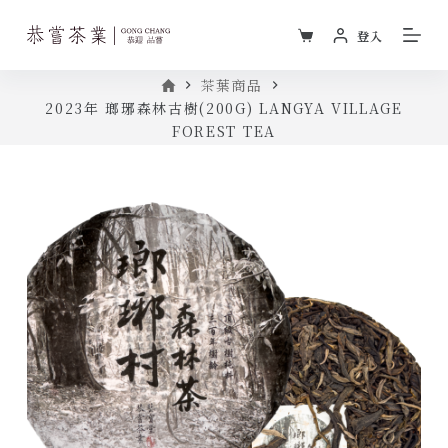
跳
登入
至
主
首
茶葉商品
要
頁
2023年 瑯琊森林古樹(200G) LANGYA VILLAGE
內
FOREST TEA
容