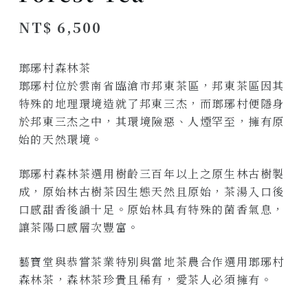
NT$
6,500
瑯琊村森林茶
瑯琊村位於雲南省臨滄市邦東茶區，邦東茶區因其
特殊的地理環境造就了邦東三杰，而瑯琊村便隱身
於邦東三杰之中，其環境險惡、人煙罕至，擁有原
始的天然環境。
瑯琊村森林茶選用樹齡三百年以上之原生林古樹製
成，原始林古樹茶因生態天然且原始，茶湯入口後
口感甜香後韻十足。原始林具有特殊的菌香氣息，
讓茶陽口感層次豐富。
藝寶堂與恭嘗茶業特別與當地茶農合作選用瑯琊村
森林茶，森林茶珍貴且稀有，愛茶人必須擁有。