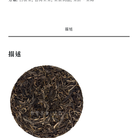
林
古
樹
(200g)
描述
Langya
Village
Forest
描述
Tea
數
量