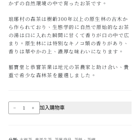
かずの自然環境の中で育ったお茶です。
琅琊村の森茶は樹齢300年以上の原生林の古木か
ら作られており、生態学的に自然で原始的なお茶
の湯は口に入れた瞬間に甘くて香りが口の中で広
まり。原生林には特別なキノコ類の香りがあり、
香りは華やかの上、濃厚な味わいになります。
藝寶堂と恭嘗茶業は地元の茶農家と助け合い、貴
重で希少な森林茶を厳選しました。
2023
加入購物車
年
瑯
琊
森
分類:
古樹茶
,
普洱生茶
,
茶葉商品
,
茶餅、茶磚