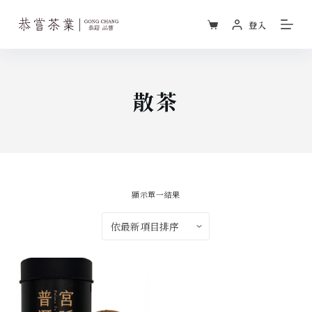
跳
登入
至
主
要
內
散茶
容
顯示單一結果