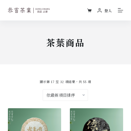
跳
登入
至
主
要
內
茶葉商品
容
顯示第 17 至 32 項結果，共 55 項